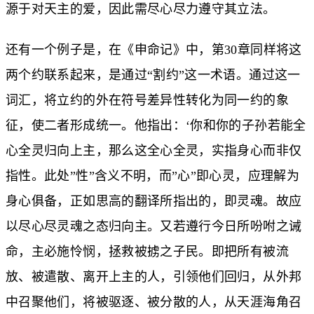
源于对天主的爱，因此需尽心尽力遵守其立法。
还有一个例子是，在《申命记》中，第30章同样将这
两个约联系起来，是通过“割约”这一术语。通过这一
词汇，将立约的外在符号差异性转化为同一约的象
征，使二者形成统一。他指出：‘你和你的子孙若能全
心全灵归向上主，那么这全心全灵，实指身心而非仅
指性。此处”性”含义不明，而”心”即心灵，应理解为
身心俱备，正如思高的翻译所指出的，即灵魂。故应
以尽心尽灵魂之态归向主。又若遵行今日所吩咐之诫
命，主必施怜悯，拯救被掳之子民。即把所有被流
放、被遣散、离开上主的人，引领他们回归，从外邦
中召聚他们，将被驱逐、被分散的人，从天涯海角召