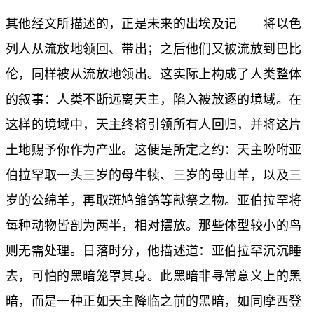
其他经文所描述的，正是未来的出埃及记——将以色
列人从流放地领回、带出；之后他们又被流放到巴比
伦，同样被从流放地领出。这实际上构成了人类整体
的叙事：人类不断远离天主，陷入被放逐的境域。在
这样的境域中，天主终将引领所有人回归，并将这片
土地赐予你作为产业。这便是所定之约：天主吩咐亚
伯拉罕取一头三岁的母牛犊、三岁的母山羊，以及三
岁的公绵羊，再取斑鸠雏鸽等献祭之物。亚伯拉罕将
每种动物皆剖为两半，相对摆放。那些体型较小的鸟
则无需处理。日落时分，他描述道：亚伯拉罕沉沉睡
去，可怕的黑暗笼罩其身。此黑暗非寻常意义上的黑
暗，而是一种正如天主降临之前的黑暗，如同摩西登