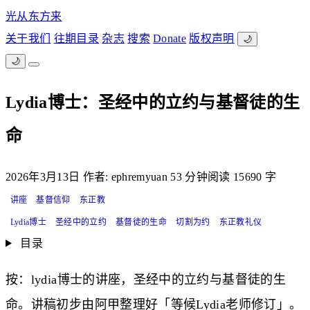
光从东方来
关于我们
往期目录
杂志
搜索
Donate
版权声明
🌙
🌙
Lydia博士：圣经中的立约与基督徒的生
命
2026年3月13日
作者: ephremyuan
53 分钟阅读
15690 字
讲座
基督信仰
东正教
Lydia博士
圣经中的立约
基督徒的生命
切割为约
东正教礼仪
目录
按：lydia博士的讲座，圣经中的立约与基督徒的生
命。讲稿初步由阿甲整理好「等候Lydia老师修订」。