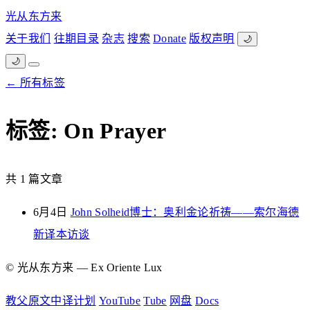
光从东方来
关于我们
往期目录
杂志
搜索
Donate
版权声明
🌙
🌙
← 所有标签
标签: On Prayer
共 1 篇文章
6月4日
John Solheid博士：奥利金论祈祷——索尔海德
新译本访谈
© 光从东方来 — Ex Oriente Lux
教父原文中译计划
YouTube
Tube
网盘
Docs