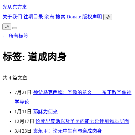
光从东方来
关于我们
往期目录
杂志
搜索
Donate
版权声明
🌙
🌙
← 所有标签
标签: 道成肉身
共 4 篇文章
7月21日
神父马克西姆：圣像的意义——东正教圣像神
学导论
1月11日
耶稣为何来
12月17日
论死里复活以及圣灵的能力延伸到物质层面
3月23日
袁永甲：论无中生有与道成肉身