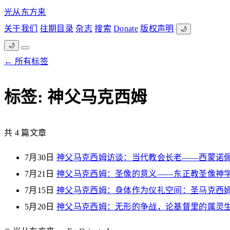
光从东方来
关于我们
往期目录
杂志
搜索
Donate
版权声明
🌙
🌙
← 所有标签
标签: 神父马克西姆
共 4 篇文章
7月30日
神父马克西姆访谈：当代教会长老——西蒙诺
7月21日
神父马克西姆：圣像的意义——东正教圣像神
7月15日
神父马克西姆：身体作为仪礼空间：圣马克西
5月20日
神父马克西姆：无形的争战，论基督里的属灵