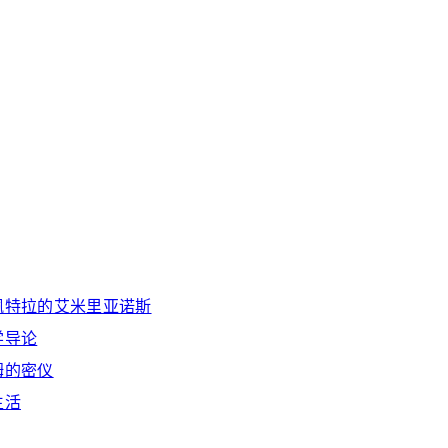
佩特拉的艾米里亚诺斯
学导论
姆的密仪
生活