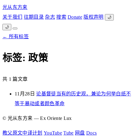
光从东方来
关于我们
往期目录
杂志
搜索
Donate
版权声明
🌙
🌙
← 所有标签
标签: 政策
共 1 篇文章
11月28日
论基督徒当有的历史观，兼论为何举白纸不
等于暴动或者颜色革命
© 光从东方来 — Ex Oriente Lux
教父原文中译计划
YouTube
Tube
网盘
Docs