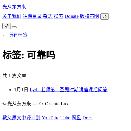
光从东方来
关于我们
往期目录
杂志
搜索
Donate
版权声明
🌙
🌙
← 所有标签
标签: 可靠吗
共 1 篇文章
1月1日
Lydia老师第二圣殿时期讲座课后问答
© 光从东方来 — Ex Oriente Lux
教父原文中译计划
YouTube
Tube
网盘
Docs