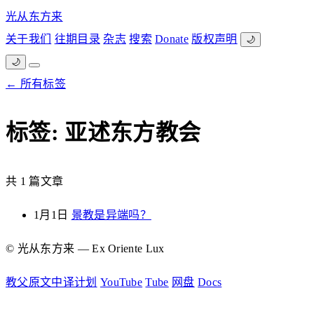
光从东方来
关于我们
往期目录
杂志
搜索
Donate
版权声明
🌙
🌙
← 所有标签
标签: 亚述东方教会
共 1 篇文章
1月1日
景教是异端吗？
© 光从东方来 — Ex Oriente Lux
教父原文中译计划
YouTube
Tube
网盘
Docs