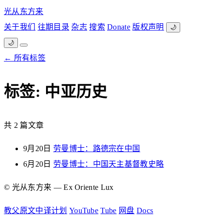
光从东方来
关于我们
往期目录
杂志
搜索
Donate
版权声明
🌙
🌙
← 所有标签
标签: 中亚历史
共 2 篇文章
9月20日
劳曼博士：路德宗在中国
6月20日
劳曼博士：中国天主基督教史略
© 光从东方来 — Ex Oriente Lux
教父原文中译计划
YouTube
Tube
网盘
Docs