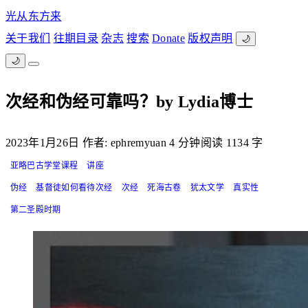
光从东方来
关于我们
往期目录
杂志
搜索
Donate
版权声明
🌙
🌙
次经和伪经可靠吗？by Lydia博士
2023年1月26日
作者: ephremyuan
4 分钟阅读
1134 字
亚略巴古学堂课程
讲座
伪经
基督徒如何看待次经
次经
死海古卷
犹太文学
真实性
第二圣殿时期