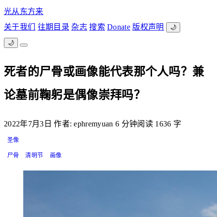
光从东方来
关于我们
往期目录
杂志
搜索
Donate
版权声明
🌙
🌙
死者的尸骨或画像能代表那个人吗？兼
论墓前鞠躬是偶像崇拜吗？
2022年7月3日
作者: ephremyuan
6 分钟阅读
1636 字
圣像
尸骨
清明节
画像