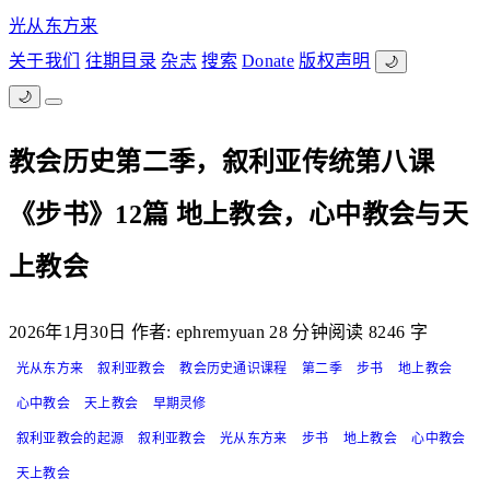
光从东方来
关于我们
往期目录
杂志
搜索
Donate
版权声明
🌙
🌙
教会历史第二季，叙利亚传统第八课
《步书》12篇 地上教会，心中教会与天
上教会
2026年1月30日
作者: ephremyuan
28 分钟阅读
8246 字
光从东方来
叙利亚教会
教会历史通识课程
第二季
步书
地上教会
心中教会
天上教会
早期灵修
叙利亚教会的起源
叙利亚教会
光从东方来
步书
地上教会
心中教会
天上教会