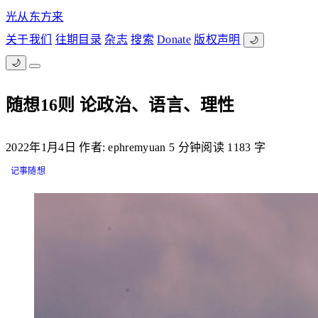
光从东方来
关于我们
往期目录
杂志
搜索
Donate
版权声明
🌙
🌙
随想16则 论政治、语言、理性
2022年1月4日
作者: ephremyuan
5 分钟阅读
1183 字
记事随想