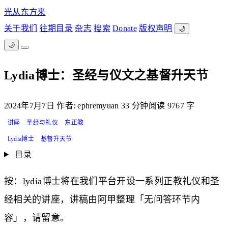
光从东方来
关于我们
往期目录
杂志
搜索
Donate
版权声明
🌙
🌙
Lydia博士：圣经与仪文之基督升天节
2024年7月7日
作者: ephremyuan
33 分钟阅读
9767 字
讲座
圣经与礼仪
东正教
Lydia博士
基督升天节
目录
按：lydia博士将在我们平台开设一系列正教礼仪和圣
经相关的讲座，讲稿由阿甲整理「无问答环节内
容」，请留意。