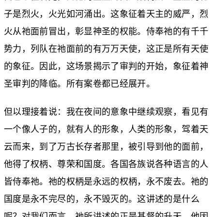
子是烈火，火光如河涌出。这象征着天主的威严，烈
火从祂面前冒出，彰显神圣的权能。侍奉祂的有千千
势力，列队在祂面前的有万万天使，这正是所有天使
的象征。因此，这场景揭示了审判的开始，象征着神
圣审判的降临。所有案卷都已经展开。
但以理接着说：我在夜间的意象中继续观察，看见有
一个像人子的，就有人的形象，人类的形象，驾着天
云而来，到了万古长存者那里，被引导到他的面前，
他得了权柄、尊荣和国度。各国各族说各种语言的人
皆侍奉祂。祂的权柄是永远的权柄，永不废去。祂的
国度是永不完尽的，永不毁灭的。这讲述的是什么
呢？对我们而言，祂所讲述的正是基督的升天。他因