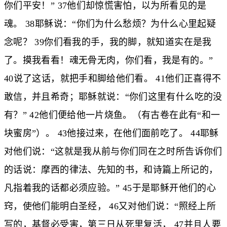
你们平安！” 37他们却惊慌害怕，以为所看见的是
魂。 38耶稣说：“你们为什么愁烦？为什么心里起疑
念呢？ 39你们看我的手，我的脚，就知道实在是我
了。摸我看看！魂无骨无肉，你们看，我是有的。”
40说了这话，就把手和脚给他们看。 41他们正喜得不
敢信，并且希奇；耶稣就说：“你们这里有什么吃的没
有？” 42他们便给他一片烧鱼。（有古卷在此有“和一
块蜜房”）。 43他接过来，在他们面前吃了。 44耶稣
对他们说：“这就是我从前与你们同在之时所告诉你们
的话说：摩西的律法、先知的书，和诗篇上所记的，
凡指着我的话都必须应验。” 45于是耶稣开他们的心
窍，使他们能明白圣经， 46又对他们说：“照经上所
写的，基督必受害，第三日从死里复活， 47并且人要