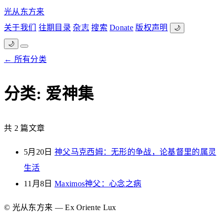
光从东方来
关于我们
往期目录
杂志
搜索
Donate
版权声明
🌙
🌙
← 所有分类
分类: 爱神集
共 2 篇文章
5月20日
神父马克西姆：无形的争战，论基督里的属灵
生活
11月8日
Maximos神父：心念之病
© 光从东方来 — Ex Oriente Lux