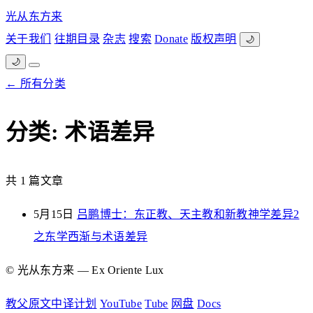
光从东方来
关于我们
往期目录
杂志
搜索
Donate
版权声明
🌙
🌙
← 所有分类
分类: 术语差异
共 1 篇文章
5月15日
吕鹏博士：东正教、天主教和新教神学差异2
之东学西渐与术语差异
© 光从东方来 — Ex Oriente Lux
教父原文中译计划
YouTube
Tube
网盘
Docs