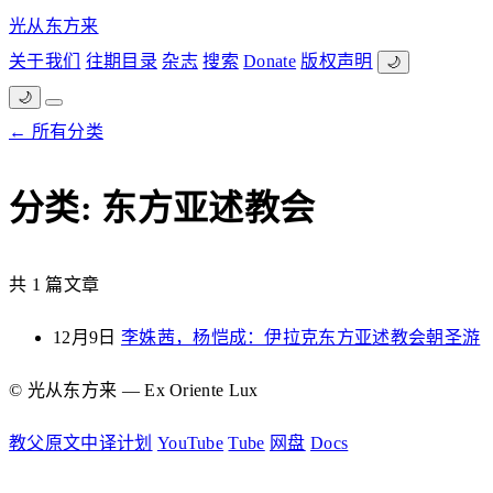
光从东方来
关于我们
往期目录
杂志
搜索
Donate
版权声明
🌙
🌙
← 所有分类
分类: 东方亚述教会
共 1 篇文章
12月9日
李姝茜，杨恺成：伊拉克东方亚述教会朝圣游
© 光从东方来 — Ex Oriente Lux
教父原文中译计划
YouTube
Tube
网盘
Docs