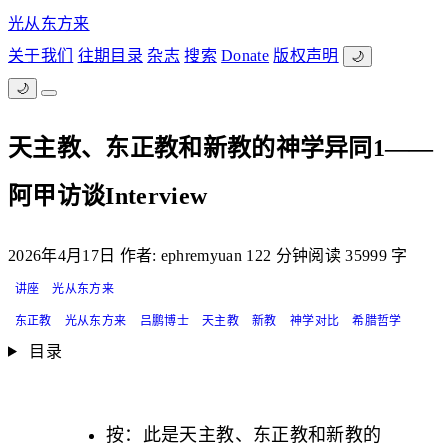
光从东方来
关于我们
往期目录
杂志
搜索
Donate
版权声明
🌙
🌙
天主教、东正教和新教的神学异同1——
阿甲访谈Interview
2026年4月17日
作者: ephremyuan
122 分钟阅读
35999 字
讲座
光从东方来
东正教
光从东方来
吕鹏博士
天主教
新教
神学对比
希腊哲学
目录
按：此是天主教、东正教和新教的