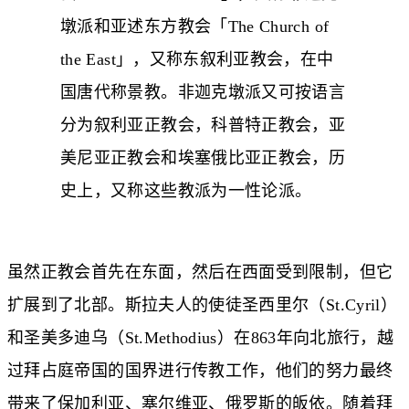
墩派和亚述东方教会「The Church of
the East」，又称东叙利亚教会，在中
国唐代称景教。非迦克墩派又可按语言
分为叙利亚正教会，科普特正教会，亚
美尼亚正教会和埃塞俄比亚正教会，历
史上，又称这些教派为一性论派。
虽然正教会首先在东面，然后在西面受到限制，但它
扩展到了北部。斯拉夫人的使徒圣西里尔（St.Cyril）
和圣美多迪乌（St.Methodius）在863年向北旅行，越
过拜占庭帝国的国界进行传教工作，他们的努力最终
带来了保加利亚、塞尔维亚、俄罗斯的皈依。随着拜