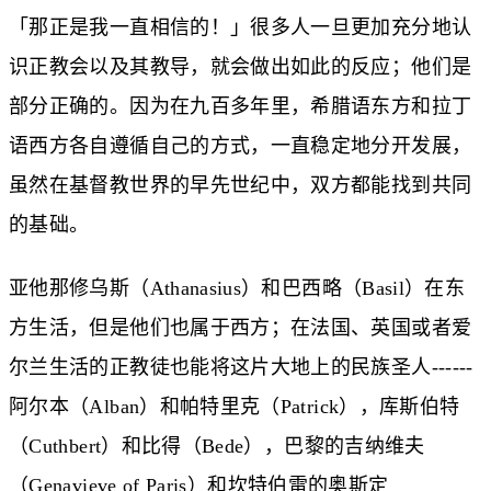
「那正是我一直相信的！」很多人一旦更加充分地认
识正教会以及其教导，就会做出如此的反应；他们是
部分正确的。因为在九百多年里，希腊语东方和拉丁
语西方各自遵循自己的方式，一直稳定地分开发展，
虽然在基督教世界的早先世纪中，双方都能找到共同
的基础。
亚他那修乌斯（Athanasius）和巴西略（Basil）在东
方生活，但是他们也属于西方；在法国、英国或者爱
尔兰生活的正教徒也能将这片大地上的民族圣人------
阿尔本（Alban）和帕特里克（Patrick），库斯伯特
（Cuthbert）和比得（Bede），巴黎的吉纳维夫
（Genavieve of Paris）和坎特伯雷的奥斯定